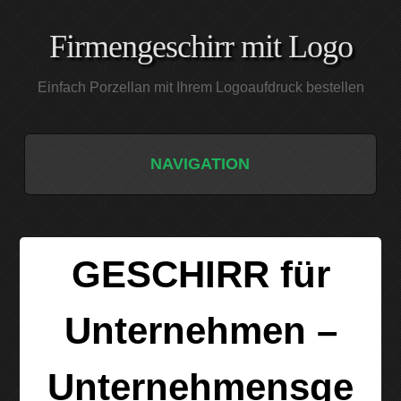
Firmengeschirr mit Logo
Einfach Porzellan mit Ihrem Logoaufdruck bestellen
NAVIGATION
START
PORZELLAN
GESCHIRR für
DIE PORZELLAN-SERIEN
Unternehmen –
GESCHIRR MAXIMA
QUALITÄT
Unternehmensge