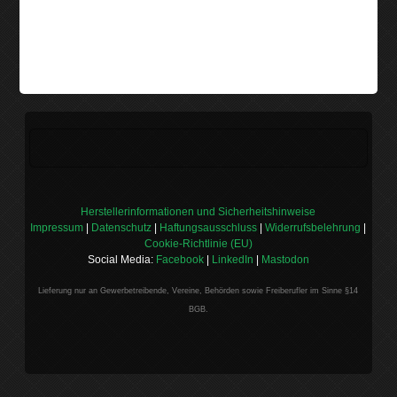
Herstellerinformationen und Sicherheitshinweise
Impressum
|
Datenschutz
|
Haftungsausschluss
|
Widerrufsbelehrung
|
Cookie-Richtlinie (EU)
Social Media:
Facebook
|
LinkedIn
|
Mastodon
Lieferung nur an Gewerbetreibende, Vereine, Behörden sowie Freiberufler im Sinne §14
BGB.