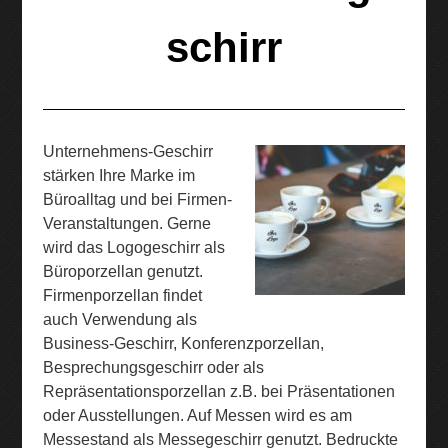
GESCHIRR SAMMY
HÄUFIG GESTELLTE FR
schirr
GESCHIRR ITALIANO
GLÄSER,
BIERKRÜGE
GESCHIRR TRIO
Unternehmens-Geschirr
MELAMIN
stärken Ihre Marke im
GESCHIRR MODERN LIFE
BEDRUCKEN
Büroalltag und bei Firmen-
Veranstaltungen. Gerne
GESCHIRR COMPACT
BESTECK
wird das Logogeschirr als
GRAVIEREN
Büroporzellan genutzt.
POMMESSCHALEN
Firmenporzellan findet
auch Verwendung als
Business-Geschirr, Konferenzporzellan,
DIE VORTEILE BEDRUCKTEN PORZELLANS
Besprechungsgeschirr oder als
Repräsentationsporzellan z.B. bei Präsentationen
ANFRAGE
KUNDENSTIMMEN
oder Ausstellungen. Auf Messen wird es am
Messestand als Messegeschirr genutzt. Bedruckte