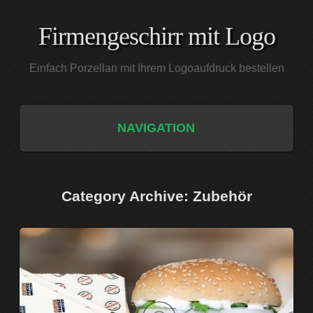
Firmengeschirr mit Logo
Einfach Porzellan mit Ihrem Logoaufdruck bestellen
NAVIGATION
START
Category Archive: Zubehör
PORZELLAN
DIE PORZELLAN-SERIEN
GESCHIRR MAXIMA
QUALITÄT