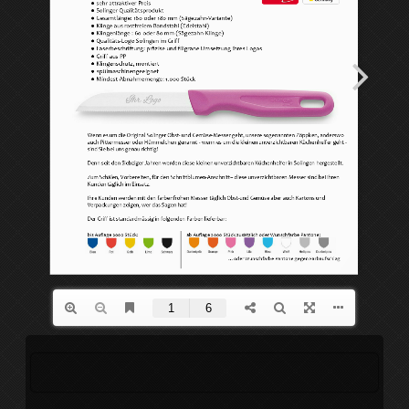
GESCHIRR SAMMY
HÄUFIG GESTELLTE FR
GESCHIRR ITALIANO
GLÄSER,
BIERKRÜGE
GESCHIRR TRIO
MELAMIN
GESCHIRR MODERN LIFE
BEDRUCKEN
GESCHIRR COMPACT
BESTECK
GRAVIEREN
POMMESSCHALEN
DIE VORTEILE BEDRUCKTEN PORZELLANS
ANFRAGE
KUNDENSTIMMEN