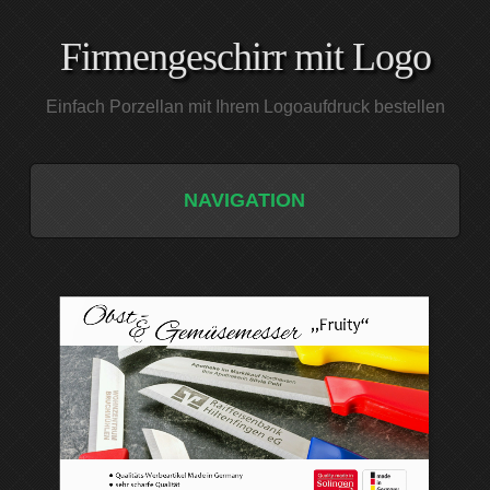
Firmengeschirr mit Logo
Einfach Porzellan mit Ihrem Logoaufdruck bestellen
NAVIGATION
START
PORZELLAN
DIE PORZELLAN-SERIEN
GESCHIRR MAXIMA
QUALITÄT